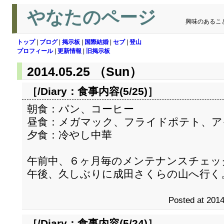
やなたのページ
興味のあるこ
トップ
|
ブログ
|
掲示板
|
国際結婚
|
セブ
|
登山
プロフィール
|
更新情報
|
旧掲示板
2014.05.25 （Sun）
［/Diary：
食事内容(5/25)
］
朝食：パン、コーヒー
昼食：メガマック、フライドポテト、ア
夕食：冷やし中華
午前中、６ヶ月毎のメンテナンスチェッ
午後、久しぶりに成田さくらの山へ行く
Posted at 2014
［/Diary：
食事内容(5/24)
］