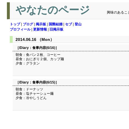
やなたのページ
興味のあるこ
トップ
|
ブログ
|
掲示板
|
国際結婚
|
セブ
|
登山
プロフィール
|
更新情報
|
旧掲示板
2014.06.16 （Mon）
［/Diary：
食事内容(6/16)
］
朝食：食パン２枚、コーヒー
昼食：おにぎり２個、カップ麺
夕食：グラタン
［/Diary：
食事内容(6/15)
］
朝食：ドーナッツ
昼食：塩チャーシュー麺
夕食：冷やしうどん