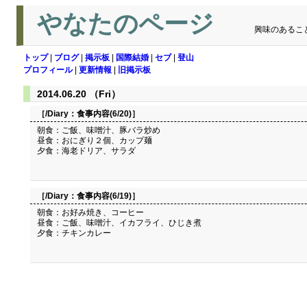
やなたのページ
興味のあるこ
トップ
|
ブログ
|
掲示板
|
国際結婚
|
セブ
|
登山
プロフィール
|
更新情報
|
旧掲示板
2014.06.20 （Fri）
［/Diary：
食事内容(6/20)
］
朝食：ご飯、味噌汁、豚バラ炒め
昼食：おにぎり２個、カップ麺
夕食：海老ドリア、サラダ
［/Diary：
食事内容(6/19)
］
朝食：お好み焼き、コーヒー
昼食：ご飯、味噌汁、イカフライ、ひじき煮
夕食：チキンカレー