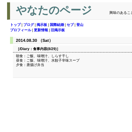
やなたのページ
興味のあるこ
トップ
|
ブログ
|
掲示板
|
国際結婚
|
セブ
|
登山
プロフィール
|
更新情報
|
旧掲示板
2014.08.30 （Sat）
［/Diary：
食事内容(8/29)
］
朝食：ご飯、味噌汁、しらす干し
昼食：ご飯、味噌汁、水餃子辛味スープ
夕食：唐揚げ弁当