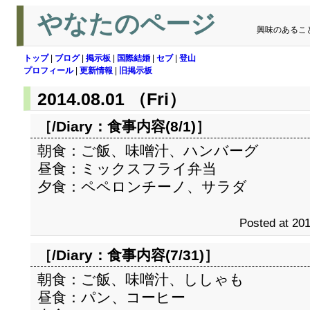
やなたのページ
興味のあるこ
トップ
|
ブログ
|
掲示板
|
国際結婚
|
セブ
|
登山
プロフィール
|
更新情報
|
旧掲示板
2014.08.01 （Fri）
［/Diary：
食事内容(8/1)
］
朝食：ご飯、味噌汁、ハンバーグ
昼食：ミックスフライ弁当
夕食：ペペロンチーノ、サラダ
Posted at 201
［/Diary：
食事内容(7/31)
］
朝食：ご飯、味噌汁、ししゃも
昼食：パン、コーヒー