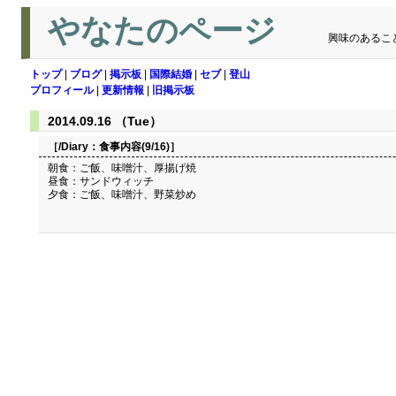
やなたのページ
興味のあるこ
トップ
|
ブログ
|
掲示板
|
国際結婚
|
セブ
|
登山
プロフィール
|
更新情報
|
旧掲示板
2014.09.16 （Tue）
［/Diary：
食事内容(9/16)
］
朝食：ご飯、味噌汁、厚揚げ焼
昼食：サンドウィッチ
夕食：ご飯、味噌汁、野菜炒め