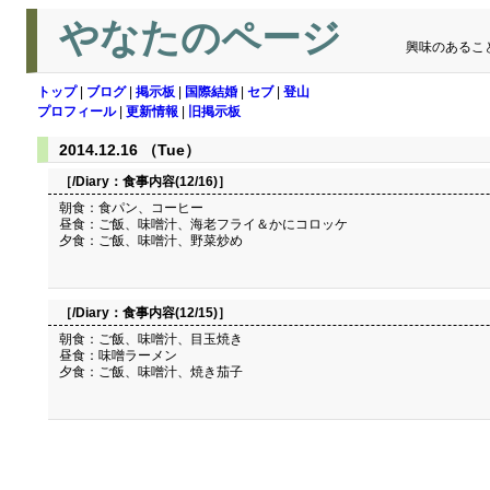
やなたのページ
興味のあるこ
トップ
|
ブログ
|
掲示板
|
国際結婚
|
セブ
|
登山
プロフィール
|
更新情報
|
旧掲示板
2014.12.16 （Tue）
［/Diary：
食事内容(12/16)
］
朝食：食パン、コーヒー
昼食：ご飯、味噌汁、海老フライ＆かにコロッケ
夕食：ご飯、味噌汁、野菜炒め
［/Diary：
食事内容(12/15)
］
朝食：ご飯、味噌汁、目玉焼き
昼食：味噌ラーメン
夕食：ご飯、味噌汁、焼き茄子