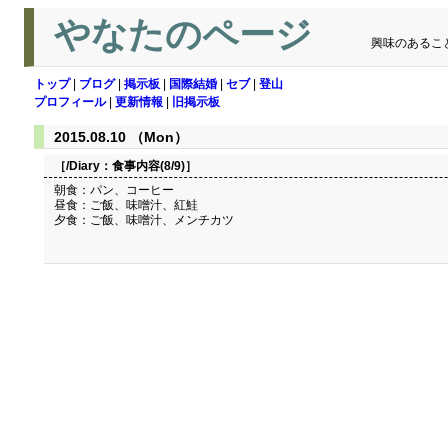
やなたのページ
興味のあるこ
トップ
|
ブログ
|
掲示板
|
国際結婚
|
セブ
|
登山
プロフィール
|
更新情報
|
旧掲示板
2015.08.10 （Mon）
［/Diary：
食事内容(8/9)
］
朝食：パン、コーヒー
昼食：ご飯、味噌汁、紅鮭
夕食：ご飯、味噌汁、メンチカツ