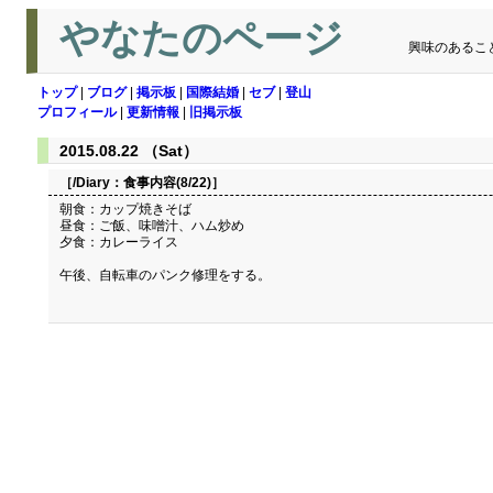
やなたのページ
興味のあるこ
トップ
|
ブログ
|
掲示板
|
国際結婚
|
セブ
|
登山
プロフィール
|
更新情報
|
旧掲示板
2015.08.22 （Sat）
［/Diary：
食事内容(8/22)
］
朝食：カップ焼きそば
昼食：ご飯、味噌汁、ハム炒め
夕食：カレーライス
午後、自転車のパンク修理をする。