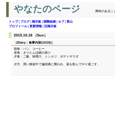
やなたのページ
興味のあるこ
トップ
|
ブログ
|
掲示板
|
国際結婚
|
セブ
|
登山
プロフィール
|
更新情報
|
旧掲示板
2015.10.18 （Sun）
［/Diary：
食事内容(10/18)
］
朝食：パン、コーヒー
昼食：きりたんぽ鍋の残り
夕食：ご飯、味噌汁、トンカツ、ポテトサラダ
夕方、買い物途中で偏頭痛に襲われ、薬を飲んでやり過ごす。