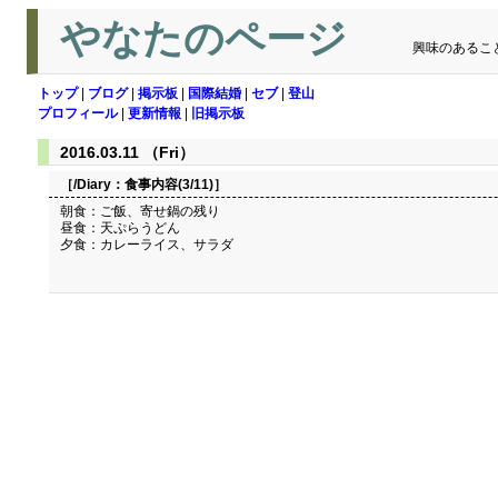
やなたのページ
興味のあるこ
トップ
|
ブログ
|
掲示板
|
国際結婚
|
セブ
|
登山
プロフィール
|
更新情報
|
旧掲示板
2016.03.11 （Fri）
［/Diary：
食事内容(3/11)
］
朝食：ご飯、寄せ鍋の残り
昼食：天ぷらうどん
夕食：カレーライス、サラダ