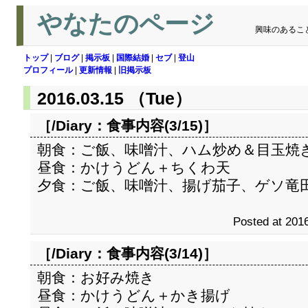
やなたのページ
興味のあるこ
トップ
|
ブログ
|
掲示板
|
国際結婚
|
セブ
|
登山
プロフィール
|
更新情報
|
旧掲示板
2016.03.15 （Tue）
［/Diary：
食事内容(3/15)
］
朝食：ご飯、味噌汁、ハム炒め＆目玉焼
昼食：かけうどん＋ちくわ天
夕食：ご飯、味噌汁、揚げ茄子、ゲソ竜
Posted at 2016
［/Diary：
食事内容(3/14)
］
朝食：お好み焼き
昼食：かけうどん＋かき揚げ