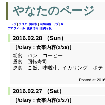
やなたのページ
トップ
|
ブログ
|
掲示板
|
国際結婚
|
セブ
|
登山
プロフィール
|
更新情報
|
旧掲示板
2016.02.28 （Sun）
［/Diary：
食事内容(2/28)
］
朝食：パン、コーヒー
昼食：回転寿司
夕食：ご飯、味噌汁、イカリング、ポテ
Posted at 2016
2016.02.27 （Sat）
［/Diary：
食事内容(2/27)
］