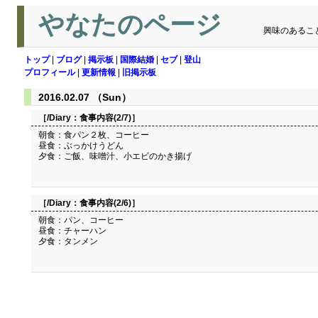
やなたのページ
興味のあるこ
トップ
|
ブログ
|
掲示板
|
国際結婚
|
セブ
|
登山
プロフィール
|
更新情報
|
旧掲示板
2016.02.07 （Sun）
［/Diary：
食事内容(2/7)
］
朝食：食パン２枚、コーヒー
昼食：ぶっかけうどん
夕食：ご飯、味噌汁、小エビのかき揚げ
［/Diary：
食事内容(2/6)
］
朝食：パン、コーヒー
昼食：チャーハン
夕食：タンメン