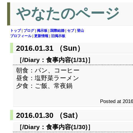
やなたのページ
トップ
|
ブログ
|
掲示板
|
国際結婚
|
セブ
|
登山
プロフィール
|
更新情報
|
旧掲示板
2016.01.31 （Sun）
［/Diary：
食事内容(1/31)
］
朝食：パン、コーヒー
昼食：塩野菜ラーメン
夕食：ご飯、常夜鍋
Posted at 2016
2016.01.30 （Sat）
［/Diary：
食事内容(1/30)
］