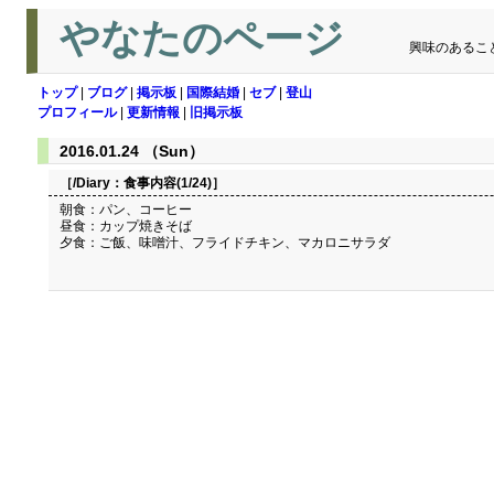
やなたのページ
興味のあるこ
トップ
|
ブログ
|
掲示板
|
国際結婚
|
セブ
|
登山
プロフィール
|
更新情報
|
旧掲示板
2016.01.24 （Sun）
［/Diary：
食事内容(1/24)
］
朝食：パン、コーヒー
昼食：カップ焼きそば
夕食：ご飯、味噌汁、フライドチキン、マカロニサラダ