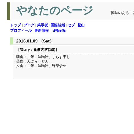
やなたのページ
興味のあるこ
トップ
|
ブログ
|
掲示板
|
国際結婚
|
セブ
|
登山
プロフィール
|
更新情報
|
旧掲示板
2016.01.09 （Sat）
［/Diary：
食事内容(1/8)
］
朝食：ご飯、味噌汁、しらす干し
昼食：天ぷらうどん
夕食：ご飯、味噌汁、野菜炒め