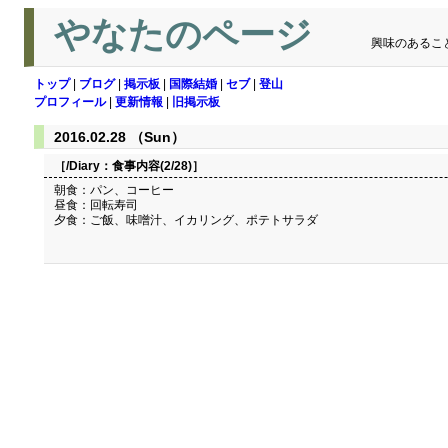
やなたのページ
興味のあるこ
トップ
|
ブログ
|
掲示板
|
国際結婚
|
セブ
|
登山
プロフィール
|
更新情報
|
旧掲示板
2016.02.28 （Sun）
［/Diary：
食事内容(2/28)
］
朝食：パン、コーヒー
昼食：回転寿司
夕食：ご飯、味噌汁、イカリング、ポテトサラダ