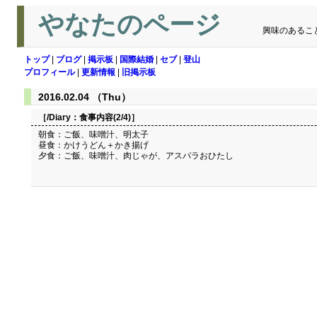
やなたのページ
興味のあるこ
トップ
|
ブログ
|
掲示板
|
国際結婚
|
セブ
|
登山
プロフィール
|
更新情報
|
旧掲示板
2016.02.04 （Thu）
［/Diary：
食事内容(2/4)
］
朝食：ご飯、味噌汁、明太子
昼食：かけうどん＋かき揚げ
夕食：ご飯、味噌汁、肉じゃが、アスパラおひたし