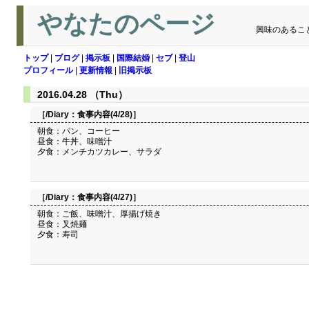
やなたのページ
興味のあるこ
トップ
|
ブログ
|
掲示板
|
国際結婚
|
セブ
|
登山
プロフィール
|
更新情報
|
旧掲示板
2016.04.28 （Thu）
［/Diary：
食事内容(4/28)
］
朝食：パン、コーヒー
昼食：牛丼、味噌汁
夕食：メンチカツカレー、サラダ
［/Diary：
食事内容(4/27)
］
朝食：ご飯、味噌汁、厚揚げ焼き
昼食：叉焼麺
夕食：寿司