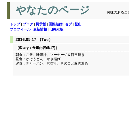
やなたのページ
興味のあるこ
トップ
|
ブログ
|
掲示板
|
国際結婚
|
セブ
|
登山
プロフィール
|
更新情報
|
旧掲示板
2016.05.17 （Tue）
［/Diary：
食事内容(5/17)
］
朝食：ご飯、味噌汁、ソーセージ＆目玉焼き
昼食：かけうどん＋かき揚げ
夕食：チャーハン、味噌汁、きのこと豚肉炒め