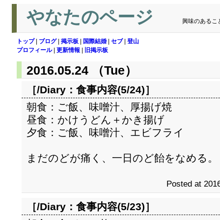
やなたのページ
興味のあるこ
トップ
|
ブログ
|
掲示板
|
国際結婚
|
セブ
|
登山
プロフィール
|
更新情報
|
旧掲示板
2016.05.24 （Tue）
［/Diary：
食事内容(5/24)
］
朝食：ご飯、味噌汁、厚揚げ焼
昼食：かけうどん＋かき揚げ
夕食：ご飯、味噌汁、エビフライ
まだのどが痛く、一日のど飴をなめる。
Posted at 2016
［/Diary：
食事内容(5/23)
］