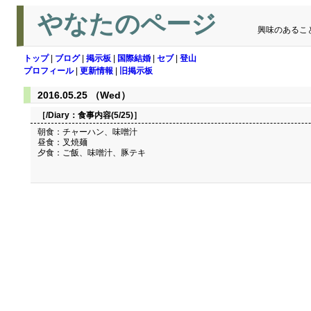
やなたのページ
興味のあるこ
トップ
|
ブログ
|
掲示板
|
国際結婚
|
セブ
|
登山
プロフィール
|
更新情報
|
旧掲示板
2016.05.25 （Wed）
［/Diary：
食事内容(5/25)
］
朝食：チャーハン、味噌汁
昼食：叉焼麺
夕食：ご飯、味噌汁、豚テキ