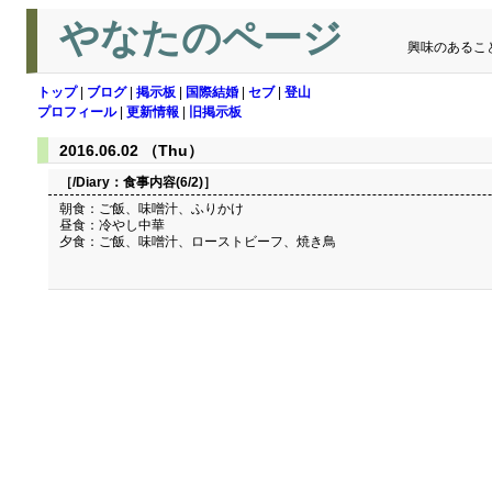
やなたのページ
興味のあるこ
トップ
|
ブログ
|
掲示板
|
国際結婚
|
セブ
|
登山
プロフィール
|
更新情報
|
旧掲示板
2016.06.02 （Thu）
［/Diary：
食事内容(6/2)
］
朝食：ご飯、味噌汁、ふりかけ
昼食：冷やし中華
夕食：ご飯、味噌汁、ローストビーフ、焼き鳥