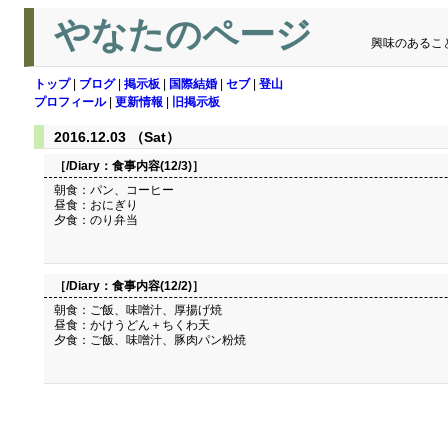
やなたのページ
興味のあるこ
トップ
|
ブログ
|
掲示板
|
国際結婚
|
セブ
|
登山
プロフィール
|
更新情報
|
旧掲示板
2016.12.03 （Sat）
［/Diary：
食事内容(12/3)
］
朝食：パン、コーヒー
昼食：おにぎり
夕食：のり弁当
［/Diary：
食事内容(12/2)
］
朝食：ご飯、味噌汁、厚揚げ焼
昼食：かけうどん＋ちくわ天
夕食：ご飯、味噌汁、豚肉パン粉焼