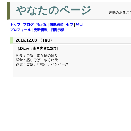
やなたのページ
興味のあるこ
トップ
|
ブログ
|
掲示板
|
国際結婚
|
セブ
|
登山
プロフィール
|
更新情報
|
旧掲示板
2016.12.08 （Thu）
［/Diary：
食事内容(12/7)
］
朝食：ご飯、常夜鍋の残り
昼食：盛りそば＋ちくわ天
夕食：ご飯、味噌汁、ハンバーグ