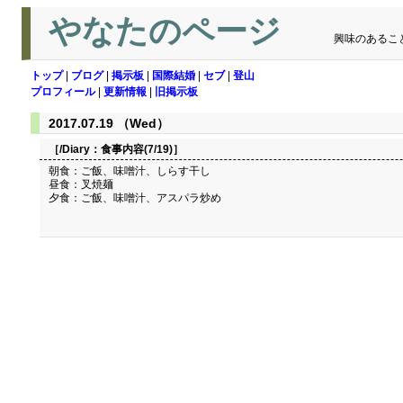
やなたのページ
興味のあるこ
トップ
|
ブログ
|
掲示板
|
国際結婚
|
セブ
|
登山
プロフィール
|
更新情報
|
旧掲示板
2017.07.19 （Wed）
［/Diary：
食事内容(7/19)
］
朝食：ご飯、味噌汁、しらす干し
昼食：叉焼麺
夕食：ご飯、味噌汁、アスパラ炒め