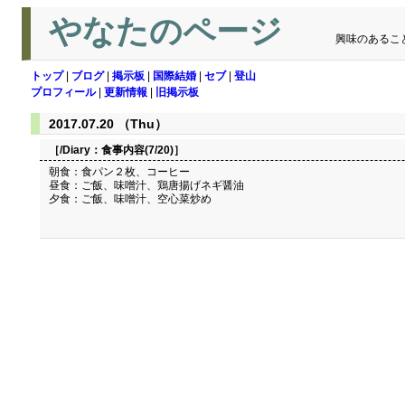
やなたのページ
興味のあるこ
トップ
|
ブログ
|
掲示板
|
国際結婚
|
セブ
|
登山
プロフィール
|
更新情報
|
旧掲示板
2017.07.20 （Thu）
［/Diary：
食事内容(7/20)
］
朝食：食パン２枚、コーヒー
昼食：ご飯、味噌汁、鶏唐揚げネギ醤油
夕食：ご飯、味噌汁、空心菜炒め