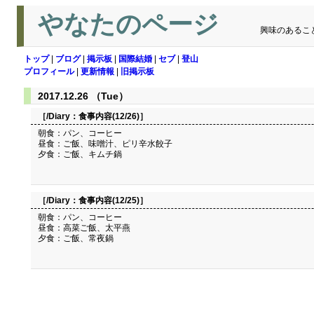
やなたのページ
興味のあるこ
トップ
|
ブログ
|
掲示板
|
国際結婚
|
セブ
|
登山
プロフィール
|
更新情報
|
旧掲示板
2017.12.26 （Tue）
［/Diary：
食事内容(12/26)
］
朝食：パン、コーヒー
昼食：ご飯、味噌汁、ピリ辛水餃子
夕食：ご飯、キムチ鍋
［/Diary：
食事内容(12/25)
］
朝食：パン、コーヒー
昼食：高菜ご飯、太平燕
夕食：ご飯、常夜鍋