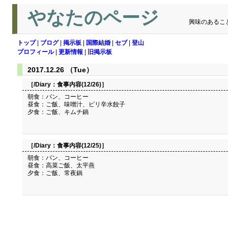
やなたのページ
興味のあるこ
トップ
|
ブログ
|
掲示板
|
国際結婚
|
セブ
|
登山
プロフィール
|
更新情報
|
旧掲示板
2017.12.26 （Tue）
［/Diary：
食事内容(12/26)
］
朝食：パン、コーヒー
昼食：ご飯、味噌汁、ピリ辛水餃子
夕食：ご飯、キムチ鍋
［/Diary：
食事内容(12/25)
］
朝食：パン、コーヒー
昼食：高菜ご飯、太平燕
夕食：ご飯、常夜鍋