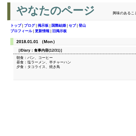
やなたのページ
興味のあるこ
トップ
|
ブログ
|
掲示板
|
国際結婚
|
セブ
|
登山
プロフィール
|
更新情報
|
旧掲示板
2018.01.01 （Mon）
［/Diary：
食事内容(12/31)
］
朝食：パン、コーヒー
昼食：塩ラーメン、半チャーハン
夕食：タコライス、焼き鳥