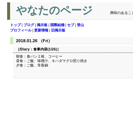
やなたのページ
興味のあるこ
トップ
|
ブログ
|
掲示板
|
国際結婚
|
セブ
|
登山
プロフィール
|
更新情報
|
旧掲示板
2018.01.26 （Fri）
［/Diary：
食事内容(1/26)
］
朝食：食パン２枚、コーヒー
昼食：ご飯、味噌汁、キハダマグロ照り焼き
夕食：ご飯、常夜鍋