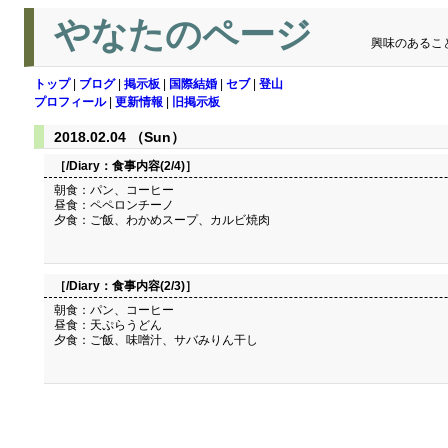
やなたのページ
興味のあるこ
トップ
|
ブログ
|
掲示板
|
国際結婚
|
セブ
|
登山
プロフィール
|
更新情報
|
旧掲示板
2018.02.04 （Sun）
［/Diary：
食事内容(2/4)
］
朝食：パン、コーヒー
昼食：ペペロンチーノ
夕食：ご飯、わかめスープ、カルビ焼肉
［/Diary：
食事内容(2/3)
］
朝食：パン、コーヒー
昼食：天ぷらうどん
夕食：ご飯、味噌汁、サバみりん干し