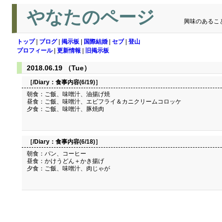
やなたのページ
興味のあるこ
トップ
|
ブログ
|
掲示板
|
国際結婚
|
セブ
|
登山
プロフィール
|
更新情報
|
旧掲示板
2018.06.19 （Tue）
［/Diary：
食事内容(6/19)
］
朝食：ご飯、味噌汁、油揚げ焼
昼食：ご飯、味噌汁、エビフライ＆カニクリームコロッケ
夕食：ご飯、味噌汁、豚焼肉
［/Diary：
食事内容(6/18)
］
朝食：パン、コーヒー
昼食：かけうどん＋かき揚げ
夕食：ご飯、味噌汁、肉じゃが