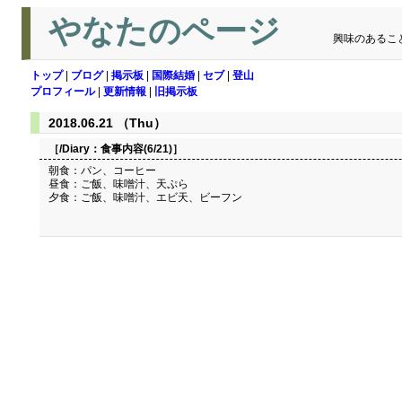
やなたのページ
興味のあるこ
トップ
|
ブログ
|
掲示板
|
国際結婚
|
セブ
|
登山
プロフィール
|
更新情報
|
旧掲示板
2018.06.21 （Thu）
［/Diary：
食事内容(6/21)
］
朝食：パン、コーヒー
昼食：ご飯、味噌汁、天ぷら
夕食：ご飯、味噌汁、エビ天、ビーフン