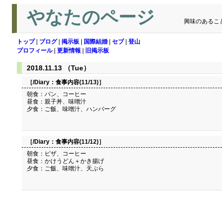
やなたのページ
興味のあるこ
トップ
|
ブログ
|
掲示板
|
国際結婚
|
セブ
|
登山
プロフィール
|
更新情報
|
旧掲示板
2018.11.13 （Tue）
［/Diary：
食事内容(11/13)
］
朝食：パン、コーヒー
昼食：親子丼、味噌汁
夕食：ご飯、味噌汁、ハンバーグ
［/Diary：
食事内容(11/12)
］
朝食：ピザ、コーヒー
昼食：かけうどん＋かき揚げ
夕食：ご飯、味噌汁、天ぷら