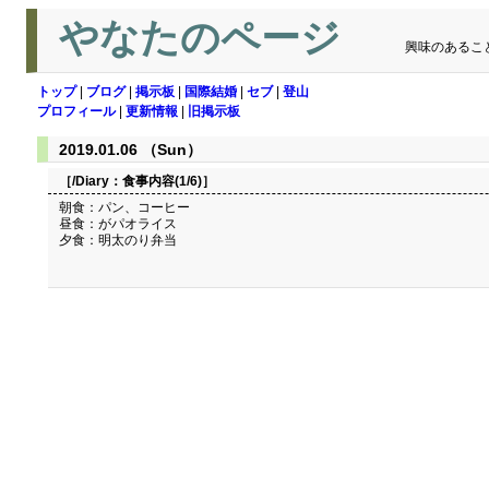
やなたのページ
興味のあるこ
トップ
|
ブログ
|
掲示板
|
国際結婚
|
セブ
|
登山
プロフィール
|
更新情報
|
旧掲示板
2019.01.06 （Sun）
［/Diary：
食事内容(1/6)
］
朝食：パン、コーヒー
昼食：がパオライス
夕食：明太のり弁当