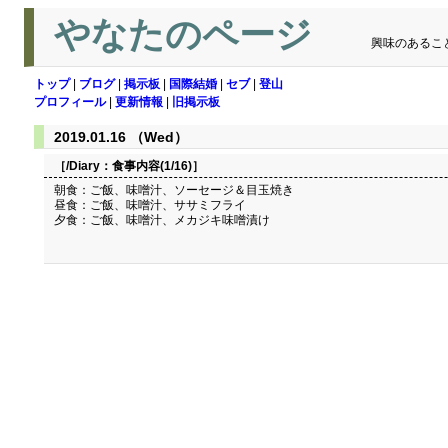
やなたのページ
興味のあるこ
トップ
|
ブログ
|
掲示板
|
国際結婚
|
セブ
|
登山
プロフィール
|
更新情報
|
旧掲示板
2019.01.16 （Wed）
［/Diary：
食事内容(1/16)
］
朝食：ご飯、味噌汁、ソーセージ＆目玉焼き
昼食：ご飯、味噌汁、ササミフライ
夕食：ご飯、味噌汁、メカジキ味噌漬け