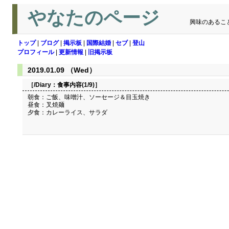
やなたのページ
興味のあるこ
トップ
|
ブログ
|
掲示板
|
国際結婚
|
セブ
|
登山
プロフィール
|
更新情報
|
旧掲示板
2019.01.09 （Wed）
［/Diary：
食事内容(1/9)
］
朝食：ご飯、味噌汁、ソーセージ＆目玉焼き
昼食：叉焼麺
夕食：カレーライス、サラダ