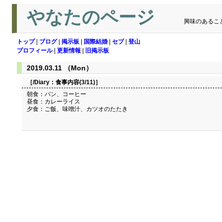
やなたのページ
興味のあるこ
トップ
|
ブログ
|
掲示板
|
国際結婚
|
セブ
|
登山
プロフィール
|
更新情報
|
旧掲示板
2019.03.11 （Mon）
［/Diary：
食事内容(3/11)
］
朝食：パン、コーヒー
昼食：カレーライス
夕食：ご飯、味噌汁、カツオのたたき