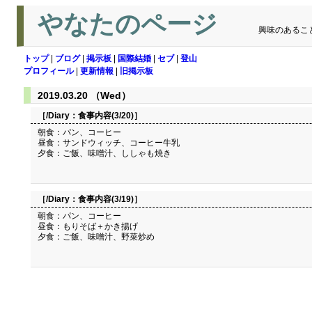
やなたのページ
興味のあるこ
トップ
|
ブログ
|
掲示板
|
国際結婚
|
セブ
|
登山
プロフィール
|
更新情報
|
旧掲示板
2019.03.20 （Wed）
［/Diary：
食事内容(3/20)
］
朝食：パン、コーヒー
昼食：サンドウィッチ、コーヒー牛乳
夕食：ご飯、味噌汁、ししゃも焼き
［/Diary：
食事内容(3/19)
］
朝食：パン、コーヒー
昼食：もりそば＋かき揚げ
夕食：ご飯、味噌汁、野菜炒め