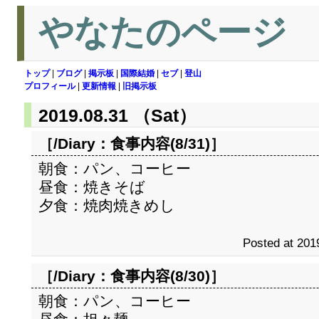
やなたのページ
トップ
|
ブログ
|
掲示板
|
国際結婚
|
セブ
|
登山
プロフィール
|
更新情報
|
旧掲示板
2019.08.31 （Sat）
［/Diary：
食事内容(8/31)
］
朝食：パン、コーヒー
昼食：焼きそば
夕食：焼肉焼きめし
Posted at 201
［/Diary：
食事内容(8/30)
］
朝食：パン、コーヒー