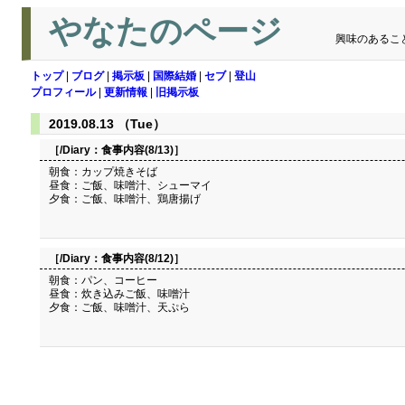
やなたのページ
興味のあるこ
トップ
|
ブログ
|
掲示板
|
国際結婚
|
セブ
|
登山
プロフィール
|
更新情報
|
旧掲示板
2019.08.13 （Tue）
［/Diary：
食事内容(8/13)
］
朝食：カップ焼きそば
昼食：ご飯、味噌汁、シューマイ
夕食：ご飯、味噌汁、鶏唐揚げ
［/Diary：
食事内容(8/12)
］
朝食：パン、コーヒー
昼食：炊き込みご飯、味噌汁
夕食：ご飯、味噌汁、天ぷら