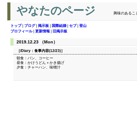
やなたのページ
興味のあるこ
トップ
|
ブログ
|
掲示板
|
国際結婚
|
セブ
|
登山
プロフィール
|
更新情報
|
旧掲示板
2019.12.23 （Mon）
［/Diary：
食事内容(12/23)
］
朝食：パン、コーヒー
昼食：かけうどん＋かき揚げ
夕食：チャーハン、味噌汁