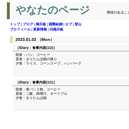
やなたのページ
興味のあるこ
トップ
|
ブログ
|
掲示板
|
国際結婚
|
セブ
|
登山
プロフィール
|
更新情報
|
旧掲示板
2023.01.02 （Mon）
［/Diary：
食事内容(1/2)
］
朝食：パン、コーヒー
昼食：きりたんぽ鍋の残り
夕食：ライス、コーンスープ、ハンバーグ
［/Diary：
食事内容(1/1)
］
朝食：食パン２枚、コーヒー
昼食：ご飯、味噌汁、オードブル
夕食：きりたんぽ鍋