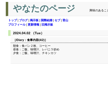
やなたのページ
興味のあるこ
トップ
|
ブログ
|
掲示板
|
国際結婚
|
セブ
|
登山
プロフィール
|
更新情報
|
旧掲示板
2024.04.02 （Tue）
［/Diary：
食事内容(4/2)
］
朝食：食パン２枚、コーヒー
昼食：ご飯、味噌汁、レバニラ炒め
夕食：ご飯、味噌汁、チキンカツ