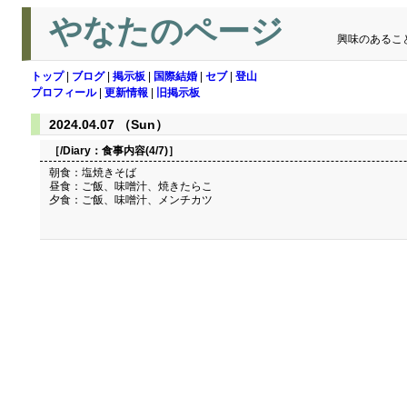
やなたのページ
興味のあるこ
トップ
|
ブログ
|
掲示板
|
国際結婚
|
セブ
|
登山
プロフィール
|
更新情報
|
旧掲示板
2024.04.07 （Sun）
［/Diary：
食事内容(4/7)
］
朝食：塩焼きそば
昼食：ご飯、味噌汁、焼きたらこ
夕食：ご飯、味噌汁、メンチカツ