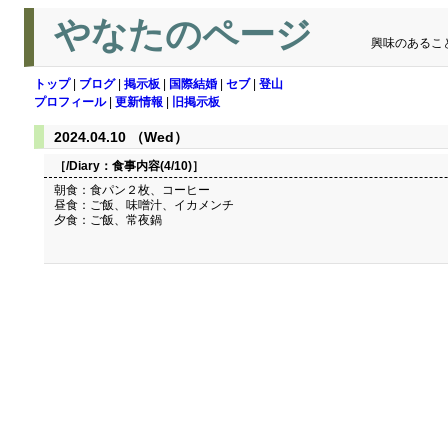
やなたのページ
興味のあるこ
トップ
|
ブログ
|
掲示板
|
国際結婚
|
セブ
|
登山
プロフィール
|
更新情報
|
旧掲示板
2024.04.10 （Wed）
［/Diary：
食事内容(4/10)
］
朝食：食パン２枚、コーヒー
昼食：ご飯、味噌汁、イカメンチ
夕食：ご飯、常夜鍋