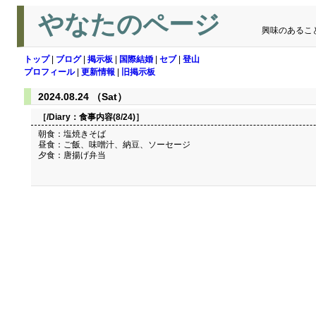
やなたのページ
興味のあるこ
トップ
|
ブログ
|
掲示板
|
国際結婚
|
セブ
|
登山
プロフィール
|
更新情報
|
旧掲示板
2024.08.24 （Sat）
［/Diary：
食事内容(8/24)
］
朝食：塩焼きそば
昼食：ご飯、味噌汁、納豆、ソーセージ
夕食：唐揚げ弁当