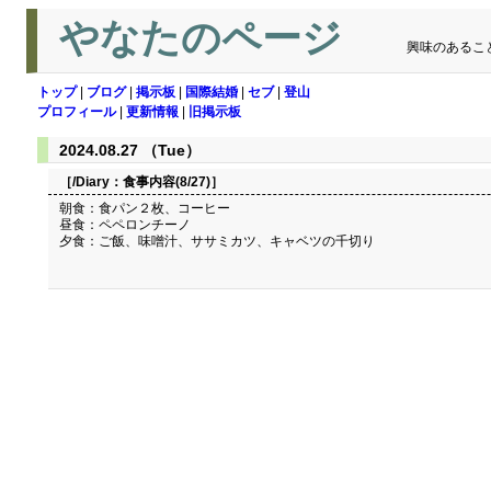
やなたのページ
興味のあるこ
トップ
|
ブログ
|
掲示板
|
国際結婚
|
セブ
|
登山
プロフィール
|
更新情報
|
旧掲示板
2024.08.27 （Tue）
［/Diary：
食事内容(8/27)
］
朝食：食パン２枚、コーヒー
昼食：ペペロンチーノ
夕食：ご飯、味噌汁、ササミカツ、キャベツの千切り